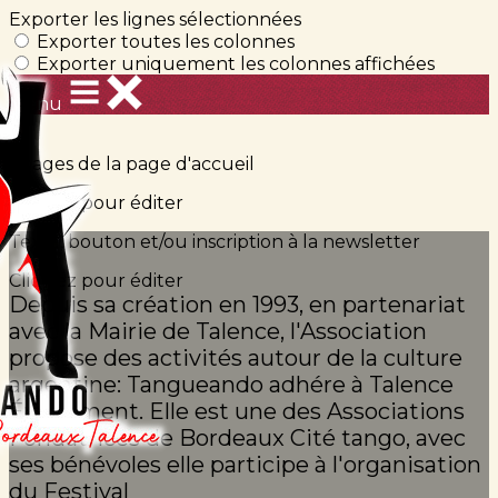
Exporter les lignes sélectionnées
Exporter toutes les colonnes
Exporter uniquement les colonnes affichées
Menu
?>
Images de la page d'accueil
Cliquez pour éditer
Texte, bouton et/ou inscription à la newsletter
Cliquez pour éditer
Depuis sa création en 1993, en partenariat
avec la Mairie de Talence, l'Association
propose des activités autour de la culture
argentine: Tangueando adhére à Talence
Événement. Elle est une des Associations
Fondatrices de Bordeaux Cité tango, avec
ses bénévoles elle participe à l'organisation
du Festival