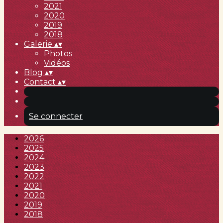
2021
2020
2019
2018
Galerie
▴
▾
Photos
Vidéos
Blog
▴
▾
Contact
▴
▾
Se connecter
2026
2025
2024
2023
2022
2021
2020
2019
2018