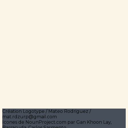
Création Logotype / Mateo Rodriguez /
mat.rdzurp@gmail.com
Icones de NounProject.com par Gan Khoon Lay,
Barracuda, Carlos Sarmento