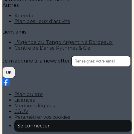
Autres
Agenda
Plan des lieux d'activité
Liens amis
L'Agenda du Tango Argentin à Bordeaux
Centre de Danse Rythmes & Cie
Je m'abonne à la newsletter
OK
Plan du site
Licences
Mentions légales
CGUV
Paramétrer vos cookies
Se connecter