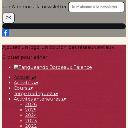
Je m'abonne à la newsletter
OK
Ajoutez un logo, un bouton, des réseaux sociaux
Cliquez pour éditer
Accueil
▴
▾
Activités
▴
▾
Cours
▴
▾
Jorge Rodriguez
▴
▾
Activités antérieures
▴
▾
2026
2025
2024
2023
2022